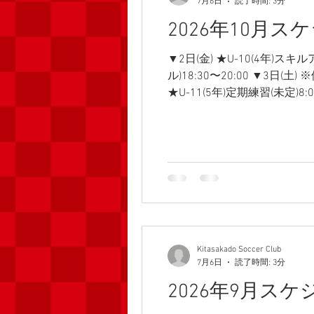
7月6日
読了時間: 3分
2026年10月ス
▼2日(金) ★U-10(4年)ス
ル)18:30〜20:00 ▼3日(
★U-11(5年)定期練習(未定)8:
定)8:00〜 ★U-7(1年)定期練
トレーニング(ラポール)17:30〜
ップトレーニング(ラポール)18:3
12(6年)室内練習(交流センター)
Kitasakado Soccer Club
7月6日
読了時間: 3分
2026年9月ス