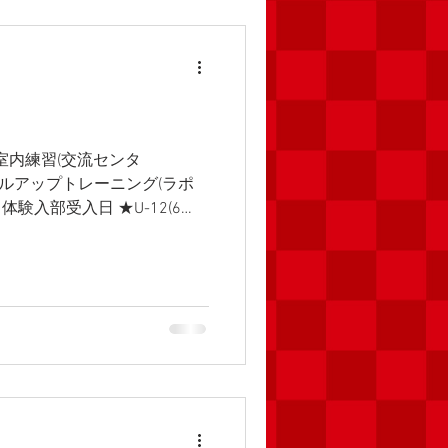
6年)室内練習(交流センタ
4年)スキルアップトレーニング(ラポ
 ※体験入部受入日 ★U-12(6
〜 ★U-10(4年)定期練習(桜
期練習(桜小)8:00〜 ★幼児スクー
U-7(1年)スキルアップトレーニン