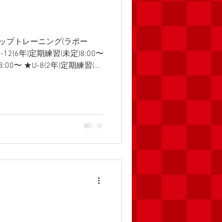
キルアップトレーニング(ラポー
12(6年)定期練習(未定)8:00〜
8:00〜 ★U-8(2年)定期練習(未
日(火) ★U-7(1年)スキルアップ
8:50 ★U-12(6年)スキルア
〜20:00 ▼7日(水) ★U-