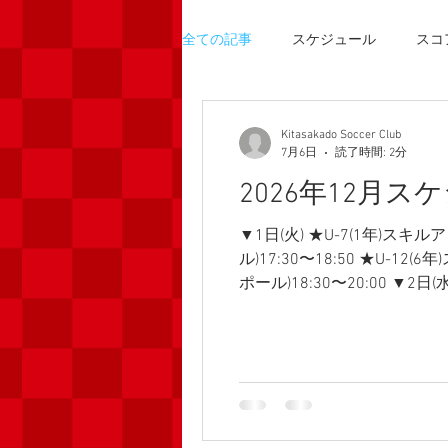
全ての記事
スケジュール
スコ
Kitasakado Soccer Club
7月6日
読了時間: 2分
2026年12月ス
▼1日(火) ★U-7(1年)スキ
ル)17:30〜18:50 ★U-1
ポール)18:30〜20:00 ▼2日
ー)17:00〜19:00 ▼4日(
ニング(ラポール)18:30〜20:
小)8:00〜 ★U-10(4年)定期練
期練習(桜小)8:00〜 ★幼児ス