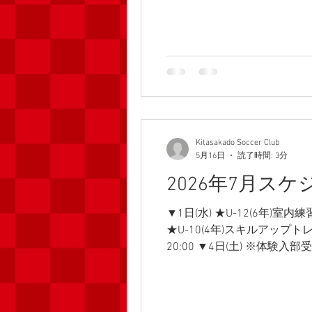
馬県片品村) ▼6日(火) ★U-
(ラポール)17:30〜18:50 
ング(ラポール)18:30〜20:00
ー)17:00〜19:00 ▼7日(金).
Kitasakado Soccer Club
5月16日
読了時間: 3分
2026年7月ス
▼1日(水) ★U-12(6年)室内練
★U-10(4年)スキルアップトレ
20:00 ▼4日(土) ※体験入部受
年)定期練習(桜小)8:00〜 ★U-
★幼児スクール(桜小)8:00〜10:
チャレンジリーグ(第2多目的) ▼