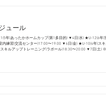
ケジュール
-11(5年)あったかホームカップ(第1多目的) ▼4日(水) ★U-12(
(5年)室内練習(交流センター)17:00〜19:00 ▼6日(金) ★U-10(
9(3年)スキルアップトレーニング(ラポール)18:30〜20:00 ▼7日(土)
12(6年)定期練習(桜小)8:00〜 ★U-11(5年)定期練習(桜小)8:00
習(桜小)8:00〜 ★U-8(2年)定期練習(桜小)8:00〜 ★U-7(1年)定
日(日) ★U-12(6年)全日本少年サッカー大会県大会 ▼10日(火) ★