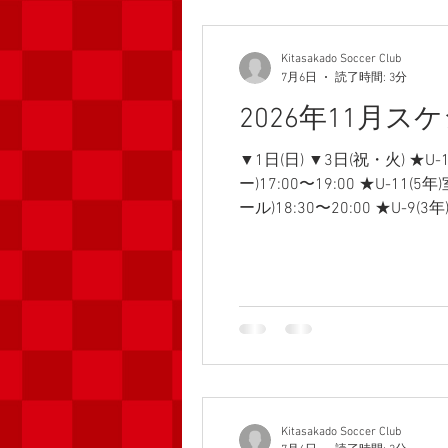
Kitasakado Soccer Club
7月6日
読了時間: 3分
2026年11月ス
▼1日(日) ▼3日(祝・火) ★U
ー)17:00〜19:00 ★U-11
ール)18:30〜20:00 ★U-
年)U-12少年団大会2次予選 ★U-
小)8:00〜 ★U-9(3年)定期練
ル(桜小)8:00〜10:00 ▼8
グ(ラポール)17:30〜18:50...
Kitasakado Soccer Club