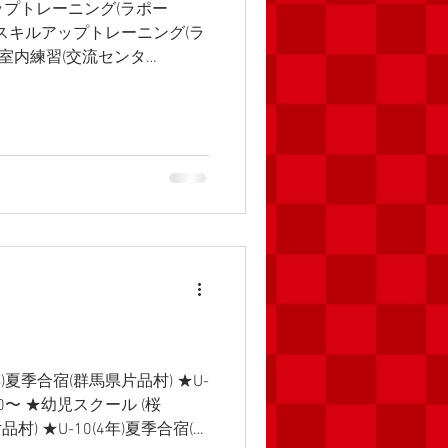
キルアップトレーニング(ラポー
1(5年)スキルアップトレーニング(ラ
(5年)室内練習(交流センタ
 ★U-9(3年)スキルアップトレー
 ★U-11(5年)定期練習(桜
習(桜小)8:00〜 ★U-7(1年)定
4年)夏季合宿(群馬県片品村) ★U-
:00〜 ★幼児スクール (桜
片品村) ★U-10(4年)夏季合宿(群