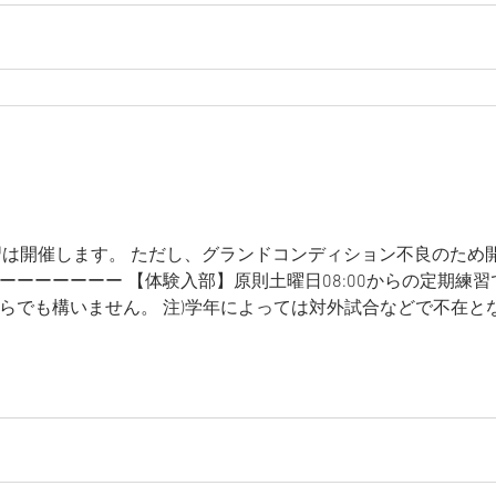
の定期練習は開催します。 ただし、グランドコンディション不良のため
ーーーーーーー 【体験入部】原則土曜日08:00からの定期練
らでも構いません。 注)学年によっては対外試合などで不在と
い。